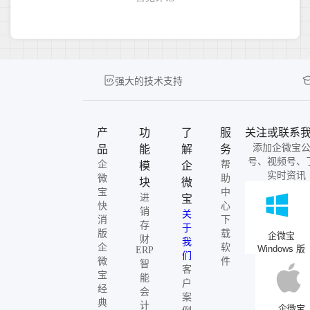
强大的技术支持
产
功
了
服
关注或联系
添加企微宝
品
能
解
务
号、视频号、
企
帮
模
企
实时资讯
微
助
块
微
宝
中
进
宝
快
心
销
关
消
下
存
于
版
载
企微宝
财
我
企
软
Windows 版
ERP
们
微
件
智
客
宝
能
户
经
会
案
典
计
企微宝