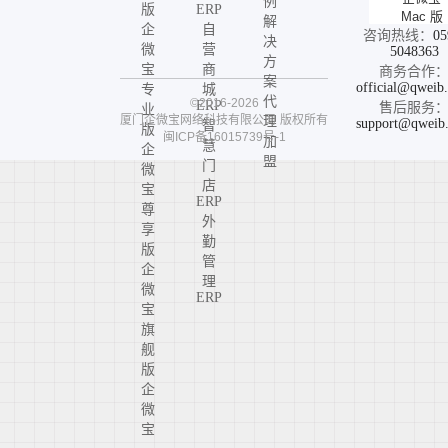
例
版
ERP
Mac 版
解
企
自
咨询热线：
05
决
微
营
5048363
方
宝
商
商务合作
案
official@qweib
专
城
代
©2016-2026
ERP
售后服务
业
厦门企微宝网络科技有限公司
版权所有
理
support@qweib
智
版
闽ICP备16015739号-1
加
慧
企
盟
门
微
店
宝
ERP
尊
外
享
勤
版
管
企
理
微
ERP
宝
旗
舰
版
企
微
宝