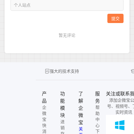
强大的技术支持
产
功
了
服
关注或联系
添加企微宝
品
能
解
务
号、视频号、
企
帮
模
企
实时资讯
微
助
块
微
宝
中
进
宝
快
心
销
关
消
下
存