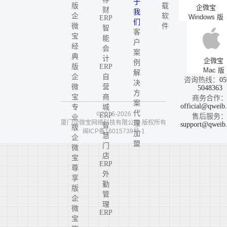
于
版
载
企微宝
财
我
企
软
Windows 版
ERP
们
微
件
智
客
宝
能
户
经
会
案
典
计
企微宝
例
版
ERP
Mac 版
解
企
自
咨询热线：
05
决
微
营
5048363
方
宝
商
商务合作
案
official@qweib
专
城
代
©2016-2026
ERP
售后服务
业
厦门企微宝网络科技有限公司
版权所有
理
support@qweib
智
版
闽ICP备16015739号-1
加
慧
企
盟
门
微
店
宝
ERP
尊
外
享
勤
版
管
企
理
微
ERP
宝