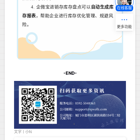
4. 企微宝进销存库存盘点可以
自动生
成库
在线客服
存报表
，帮助企业进行库存
优化管理、规避风
险
。
-END-
文字丨小N