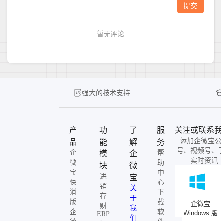
强大的技术支持
产
功
了
服
关注或联系
添加企微宝
品
能
解
务
号、视频号、
企
帮
模
企
实时资讯
微
助
块
微
宝
中
进
宝
快
心
销
关
消
下
存
于
版
载
企微宝
财
我
企
软
Windows 版
ERP
们