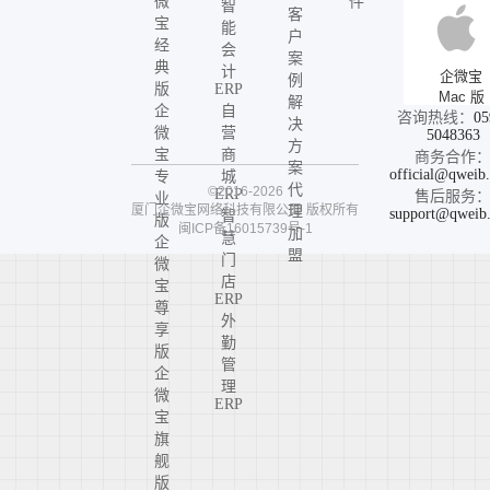
微
件
智
客
宝
能
户
经
会
案
典
计
企微宝
例
版
ERP
Mac 版
解
企
自
咨询热线：
05
决
微
营
5048363
方
宝
商
商务合作
案
official@qweib
专
城
代
©2016-2026
ERP
售后服务
业
厦门企微宝网络科技有限公司
版权所有
理
support@qweib
智
版
闽ICP备16015739号-1
加
慧
企
盟
门
微
店
宝
ERP
尊
外
享
勤
版
管
企
理
微
ERP
宝
旗
舰
版