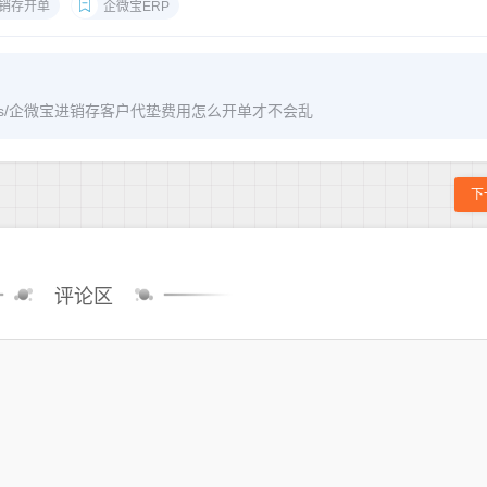
销存开单
企微宝ERP
m/archives/企微宝进销存客户代垫费用怎么开单才不会乱
下
评论区