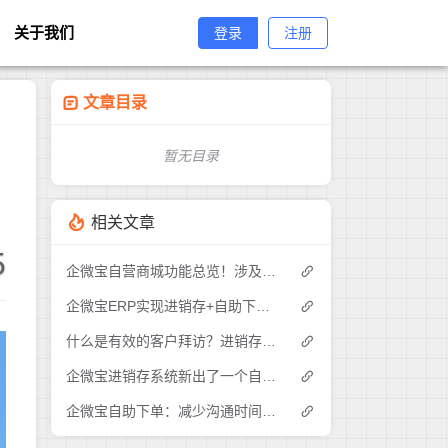
关于我们
登录
注册
文章目录
暂无目录
相关文章
5
企微宝自营商城功能总览！涉及各方面，管理精细化，帮助企业追赶销售潮流提高营业额！3
企微宝ERP实现进销存+自助下单的业务模式(1)
什么是有效的客户拜访？进销存业务员需要怎么做？|企微宝ERP(1)
企微宝进销存系统新出了一个自助下单的功能，有没有人试过？2
企微宝自助下单：减少沟通时间成本，提高进销存下单效率(1)