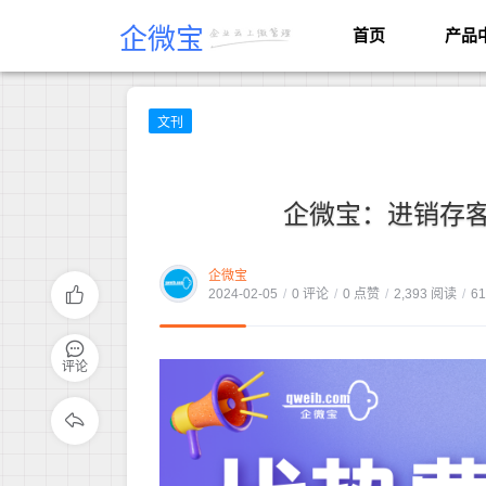
企微宝
首页
产品
文刊
企微宝：进销存
企微宝
2024-02-05
/
0 评论
/
0 点赞
/
2,393 阅读
/
6
评论