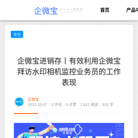
企微宝
首页
产品
文刊
企微宝进销存丨有效利用企微宝
拜访水印相机监控业务员的工作
表现
企微宝
2023-10-07
/
0 评论
/
0 点赞
/
2,421 阅读
/
810 字