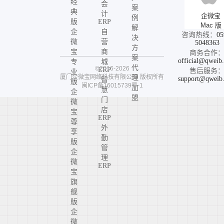
经
会
案
典
计
企微宝
例
版
ERP
Mac 版
解
企
自
咨询热线：
05
决
微
营
5048363
方
宝
商
商务合作
案
official@qweib
专
城
代
©2016-2026
ERP
售后服务
业
厦门企微宝网络科技有限公司
版权所有
理
support@qweib
智
版
闽ICP备16015739号-1
加
慧
企
盟
门
微
店
宝
ERP
尊
外
享
勤
版
管
企
理
微
ERP
宝
旗
舰
版
企
微