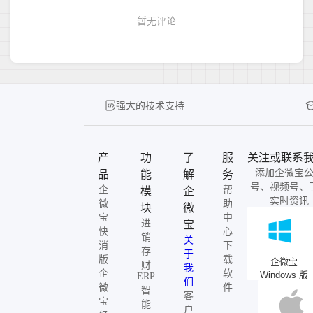
强大的技术支持
产
功
了
服
关注或联系
添加企微宝
品
能
解
务
号、视频号、
企
帮
模
企
实时资讯
微
助
块
微
宝
中
进
宝
快
心
销
关
消
下
存
于
版
载
企微宝
财
我
企
软
Windows 版
ERP
们
微
件
智
客
宝
能
户