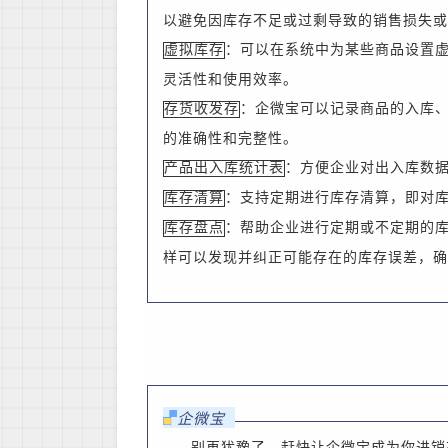
以避免因库存不足或过剩导致的销售损失或
：可以在系统中为某些商品设置
虚拟库存
灵活性和使用效率。
：企微宝可以记录商品的入库
存货收发存
的准确性和完整性。
：方便
企业
对出入库数
产品出入库统计表
：支持定期进行库存清算，即对
库存清算
：帮助
企业
进行定期或不定期的
库存盘点
样可以发现并纠正可能存在的库存误差，确
企微宝
别再犹豫了，赶快让企微宝成为你进销