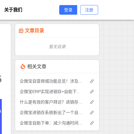
关于我们
登录
注册
文章目录
暂无目录
相关文章
5
企微宝自营商城功能总览！涉及各方面，管理精细化，帮助企业追赶销售潮流提高营业额！3
企微宝ERP实现进销存+自助下单的业务模式(1)
什么是有效的客户拜访？进销存业务员需要怎么做？|企微宝ERP(1)
企微宝进销存系统新出了一个自助下单的功能，有没有人试过？2
企微宝自助下单：减少沟通时间成本，提高进销存下单效率(1)