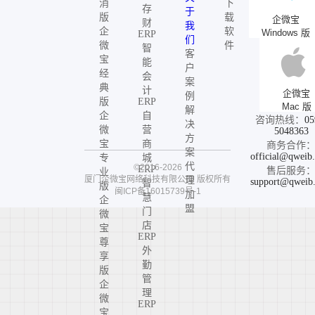
消
下
存
于
版
载
企微宝
财
我
企
软
Windows 版
ERP
们
微
件
智
客
宝
能
户
经
会
案
典
计
企微宝
例
版
ERP
Mac 版
解
企
自
咨询热线：
05
决
微
营
5048363
方
宝
商
商务合作
案
official@qweib
专
城
代
©2016-2026
ERP
售后服务
业
厦门企微宝网络科技有限公司
版权所有
理
support@qweib
智
版
闽ICP备16015739号-1
加
慧
企
盟
门
微
店
宝
ERP
尊
外
享
勤
版
管
企
理
微
ERP
宝