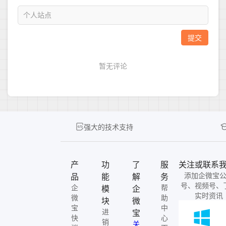
强大的技术支持
产
功
了
服
关注或联系
添加企微宝
品
能
解
务
号、视频号、
企
帮
模
企
实时资讯
微
助
块
微
宝
中
进
宝
快
心
销
关