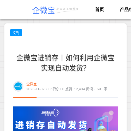
企微宝
首页
产品
文刊
企微宝进销存丨如何利用企微宝
实现自动发货？
企微宝
2023-11-07
/
0 评论
/
0 点赞
/
2,434 阅读
/
691 字