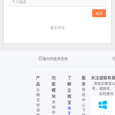
强大的技术支持
产
功
了
服
关注或联系
添加企微宝
品
能
解
务
号、视频号、
企
帮
模
企
实时资讯
微
助
块
微
宝
中
进
宝
快
心
销
关
消
下
存
于