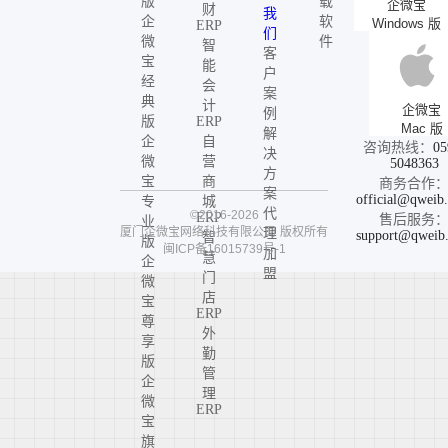
版
载
企微宝
财
我
企
软
Windows 版
ERP
们
微
件
智
客
宝
能
户
经
会
案
典
计
企微宝
例
版
ERP
Mac 版
解
企
自
咨询热线：
05
决
微
营
5048363
方
宝
商
商务合作
案
official@qweib
专
城
代
©2016-2026
ERP
售后服务
业
厦门企微宝网络科技有限公司
版权所有
理
support@qweib
智
版
闽ICP备16015739号-1
加
慧
企
盟
门
微
店
宝
ERP
尊
外
享
勤
版
管
企
理
微
ERP
宝
旗