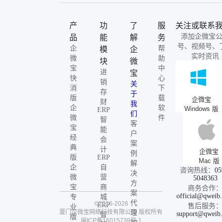
产
功
了
服
关注或联系
添加企微宝
品
能
解
务
号、视频号、
企
帮
模
企
实时资讯
微
助
块
微
宝
中
进
宝
快
心
销
关
消
下
存
于
版
载
企微宝
财
我
企
软
Windows 版
ERP
们
微
件
智
客
宝
能
户
经
会
案
典
计
企微宝
例
版
ERP
Mac 版
解
企
自
咨询热线：
05
决
微
营
5048363
方
宝
商
商务合作
案
official@qweib
专
城
代
©2016-2026
ERP
售后服务
业
厦门企微宝网络科技有限公司
版权所有
理
support@qweib
智
版
闽ICP备16015739号-1