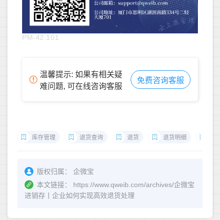
PM-42.101
温馨提示: 如果有相关疑
免费咨询客服
难问题, 可在线咨询客服
库存管理
退货查询
退货
退货明细
退
版权归属：
企微宝
本文链接：
https://www.qweib.com/archives/企微宝
进销存丨企业如何实现高效退货处理