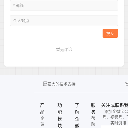
强大的技术支持
产
功
了
服
关注或联系
添加企微宝
品
能
解
务
号、视频号、
企
帮
模
企
实时资讯
微
助
块
微