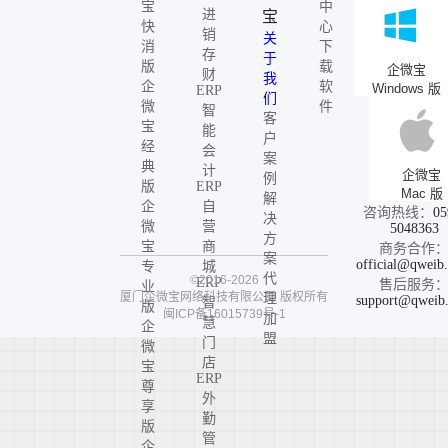
宝
中
进
宝
快
心
销
关
消
下
存
于
版
载
企微宝
财
我
企
软
Windows 版
ERP
们
微
件
智
客
宝
能
户
经
会
案
典
计
企微宝
例
版
ERP
Mac 版
解
企
自
咨询热线：
05
决
微
营
5048363
方
宝
商
商务合作
案
official@qweib
专
城
代
©2016-2026
ERP
售后服务
业
厦门企微宝网络科技有限公司
版权所有
理
support@qweib
智
版
闽ICP备16015739号-1
加
慧
企
盟
门
微
店
宝
ERP
尊
外
享
勤
版
管
企