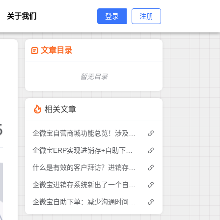
关于我们
登录
注册
文章目录
暂无目录
相关文章
5
企微宝自营商城功能总览！涉及各方面，管理精细化，帮助企业追赶销售潮流提高营业额！3
企微宝ERP实现进销存+自助下单的业务模式(1)
什么是有效的客户拜访？进销存业务员需要怎么做？|企微宝ERP(1)
企微宝进销存系统新出了一个自助下单的功能，有没有人试过？2
企微宝自助下单：减少沟通时间成本，提高进销存下单效率(1)