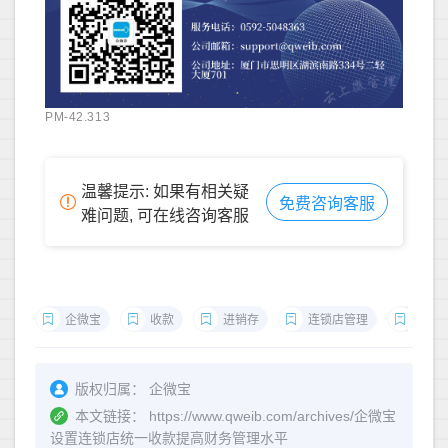
PM-42.313
温馨提示: 如果有相关疑
免费咨询客服
难问题, 可在线咨询客服
企微宝
收款
进销存
连锁店管理
进销
版权归属：
企微宝
本文链接：
https://www.qweib.com/archives/企微宝
设置连锁店统一收款提高财务管理水平