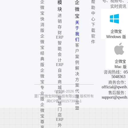
号、视频号、
企
帮
模
企
实时资讯
微
助
块
微
宝
中
进
宝
快
心
销
关
消
下
存
于
版
载
企微宝
财
我
企
软
Windows 版
ERP
们
微
件
智
客
宝
能
户
经
会
案
典
计
企微宝
例
版
ERP
Mac 版
解
企
自
咨询热线：
05
决
微
营
5048363
方
宝
商
商务合作
案
official@qweib
专
城
代
©2016-2026
ERP
售后服务
业
厦门企微宝网络科技有限公司
版权所有
理
support@qweib
智
版
闽ICP备16015739号-1
加
慧
企
盟
门
微
店
宝
ERP
尊
外
享