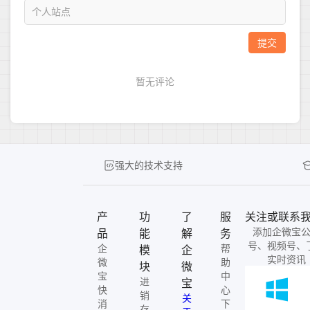
强大的技术支持
产
功
了
服
关注或联系
添加企微宝
品
能
解
务
号、视频号、
企
帮
模
企
实时资讯
微
助
块
微
宝
中
进
宝
快
心
销
关
消
下
存