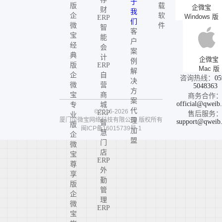
于
版
载
企微宝
财
我
企
软
Windows 版
ERP
们
微
件
智
客
宝
能
户
经
会
案
典
计
企微宝
例
版
ERP
Mac 版
解
企
自
咨询热线：
05
决
微
营
5048363
方
宝
商
商务合作
案
official@qweib
专
城
代
©2016-2026
ERP
售后服务
业
厦门企微宝网络科技有限公司
版权所有
理
support@qweib
智
版
闽ICP备16015739号-1
加
慧
企
盟
门
微
店
宝
ERP
尊
外
享
勤
版
管
企
理
微
ERP
宝