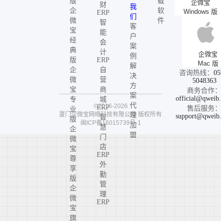
版
载
企微宝
财
我
企
软
Windows 版
ERP
们
微
件
智
客
宝
能
户
经
会
案
典
计
企微宝
例
版
ERP
Mac 版
解
企
自
咨询热线：
05
决
微
营
5048363
方
宝
商
商务合作
案
official@qweib
专
城
代
©2016-2026
ERP
售后服务
业
厦门企微宝网络科技有限公司
版权所有
理
support@qweib
智
版
闽ICP备16015739号-1
加
慧
企
盟
门
微
店
宝
ERP
尊
外
享
勤
版
管
企
理
微
ERP
宝
旗