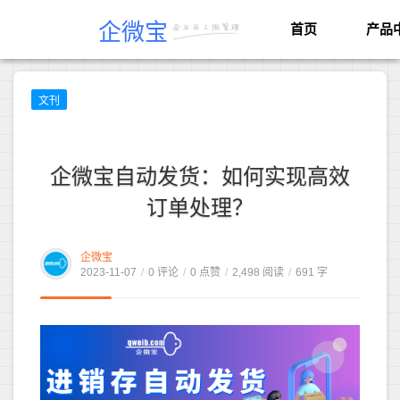
企微宝
首页
产品
文刊
企微宝自动发货：如何实现高效
订单处理？
企微宝
2023-11-07
/
0 评论
/
0 点赞
/
2,498 阅读
/
691 字