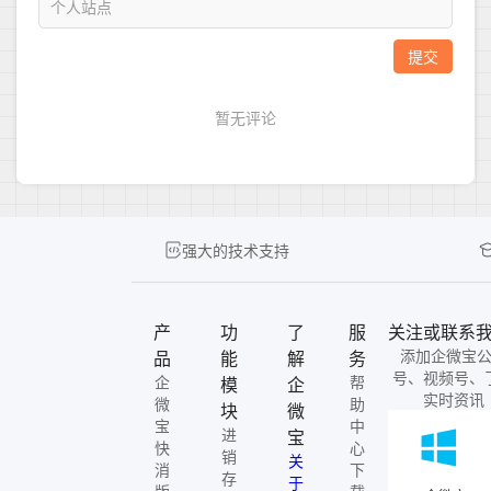
强大的技术支持
产
功
了
服
关注或联系
添加企微宝
品
能
解
务
号、视频号、
企
帮
模
企
实时资讯
微
助
块
微
宝
中
进
宝
快
心
销
关
消
下
存
于