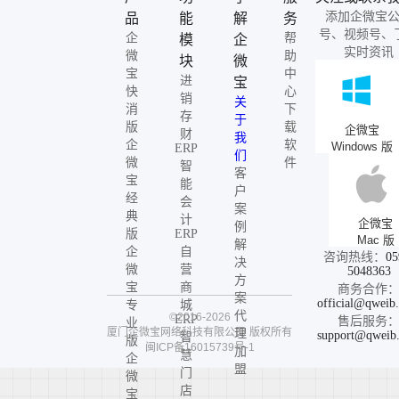
添加企微宝
品
能
解
务
号、视频号、
企
帮
模
企
实时资讯
微
助
块
微
宝
中
进
宝
快
心
销
关
消
下
存
于
版
载
企微宝
财
我
企
软
Windows 版
ERP
们
微
件
智
客
宝
能
户
经
会
案
典
计
企微宝
例
版
ERP
Mac 版
解
企
自
咨询热线：
05
决
微
营
5048363
方
宝
商
商务合作
案
official@qweib
专
城
代
©2016-2026
ERP
售后服务
业
厦门企微宝网络科技有限公司
版权所有
理
support@qweib
智
版
闽ICP备16015739号-1
加
慧
企
盟
门
微
店
宝