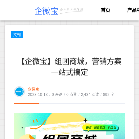
企微宝
首页
产品
文刊
【企微宝】组团商城，营销方案
一站式搞定
企微宝
2023-10-13
/
0 评论
/
0 点赞
/
2,434 阅读
/
892 字