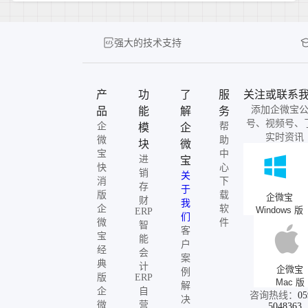
强大的技术支持
产
功
了
服
关注或联系
添加企微宝
品
能
解
务
号、视频号、
企
帮
模
企
实时资讯
微
助
块
微
宝
中
进
宝
快
心
销
关
消
下
存
于
版
载
企微宝
财
我
企
软
Windows 版
ERP
们
微
件
智
客
宝
能
户
经
会
案
典
计
企微宝
例
版
ERP
Mac 版
解
企
自
咨询热线：
05
决
微
营
5048363