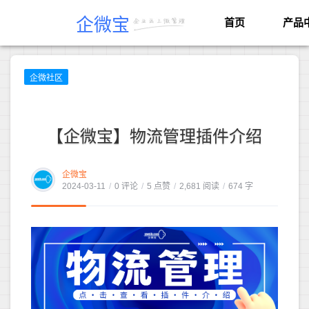
企微宝
首页
产品
企微社区
【企微宝】物流管理插件介绍
企微宝
2024-03-11
/
0 评论
/
5 点赞
/
2,681 阅读
/
674 字