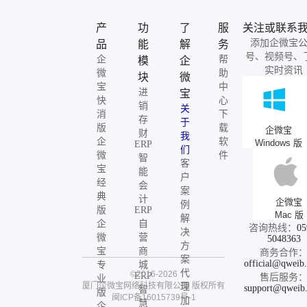
产
功
了
服
关注或联系
添加企微宝
品
能
解
务
号、视频号、
企
帮
模
企
实时资讯
微
助
块
微
宝
中
进
宝
快
心
销
关
消
下
存
于
版
载
企微宝
财
我
企
软
Windows 版
ERP
们
微
件
智
客
宝
能
户
经
会
案
典
计
企微宝
例
版
ERP
Mac 版
解
企
自
咨询热线：
05
决
微
营
5048363
方
宝
商
商务合作
案
official@qweib
专
城
代
©2016-2026
ERP
售后服务
业
厦门企微宝网络科技有限公司
版权所有
理
support@qweib
智
版
闽ICP备16015739号-1
加
慧
企