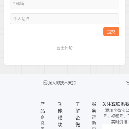
强大的技术支持
产
功
了
服
关注或联系
添加企微宝
品
能
解
务
号、视频号、
企
帮
模
企
实时资讯
微
助
块
微
宝
中