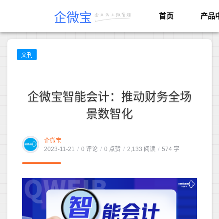
企微宝
首页
产品
文刊
企微宝智能会计：推动财务全场
景数智化
企微宝
2023-11-21
/
0 评论
/
0 点赞
/
2,133 阅读
/
574 字