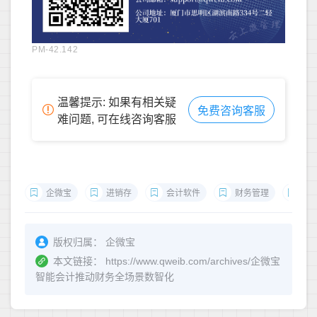
PM-42.142
温馨提示: 如果有相关疑
免费咨询客服
难问题, 可在线咨询客服
企微宝
进销存
会计软件
财务管理
财
版权归属：
企微宝
本文链接：
https://www.qweib.com/archives/企微宝
智能会计推动财务全场景数智化