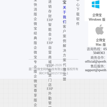
进
宝
快
心
销
关
消
下
存
于
版
载
企微宝
财
我
企
软
Windows 版
ERP
们
微
件
智
客
宝
能
户
经
会
案
典
计
企微宝
例
版
ERP
Mac 版
解
企
自
咨询热线：
05
决
微
营
5048363
方
宝
商
商务合作
案
official@qweib
专
城
代
©2016-2026
ERP
售后服务
业
厦门企微宝网络科技有限公司
版权所有
理
support@qweib
智
版
闽ICP备16015739号-1
加
慧
企
盟
门
微
店
宝
ERP
尊
外
享
勤
版
管
企