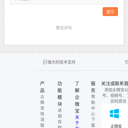
强大的技术支持
产
功
了
服
关注或联系
添加企微宝
品
能
解
务
号、视频号、
企
帮
模
企
实时资讯
微
助
块
微
宝
中
进
宝
快
心
销
关
消
下
存
于
版
载
企微宝
财