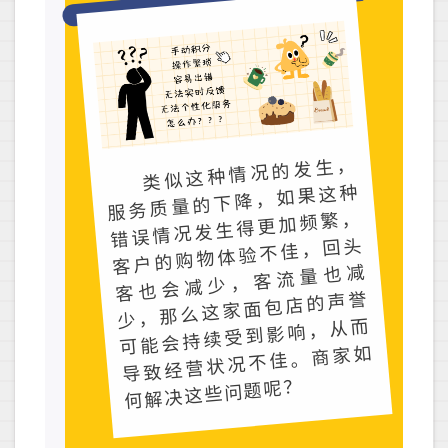
类似这种情况的发生，
客
也
会
减
少
，
客
流
量
服务质量的下降，如果这种
错误情况发生得更加频繁，
客户的购物体验不佳，回头
也减
少，那么这家面包店的声誉
可能会持续受到影响，从而
导致经营状况不佳。商家如
何解决这些问题呢？