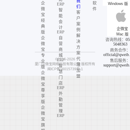
我
企
软
Windows 版
ERP
们
微
件
智
客
宝
能
户
经
会
案
典
计
企微宝
例
版
ERP
Mac 版
解
企
自
咨询热线：
05
决
微
营
5048363
方
宝
商
商务合作
案
official@qweib
专
城
代
©2016-2026
ERP
售后服务
业
厦门企微宝网络科技有限公司
版权所有
理
support@qweib
智
版
闽ICP备16015739号-1
加
慧
企
盟
门
微
店
宝
ERP
尊
外
享
勤
版
管
企
理
微
ERP
宝
旗