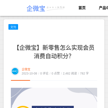
企微宝
首页
产品
文刊
【企微宝】新零售怎么实现会员
消费自动积分？
企微宝
2023-10-08
/
0 评论
/
0 点赞
/
2,482 阅读
/
782 字