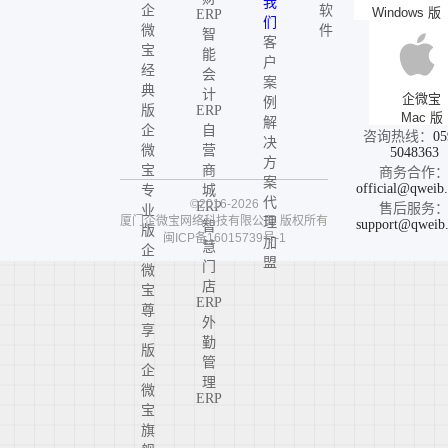
我
企
软
Windows 版
ERP
们
微
件
智
客
宝
能
户
经
会
案
典
计
企微宝
例
版
ERP
Mac 版
解
企
自
咨询热线：
05
决
微
营
5048363
方
宝
商
商务合作
案
official@qweib
专
城
代
©2016-2026
ERP
售后服务
业
厦门企微宝网络科技有限公司
版权所有
理
support@qweib
智
版
闽ICP备16015739号-1
加
慧
企
盟
门
微
店
宝
ERP
尊
外
享
勤
版
管
企
理
微
ERP
宝
旗