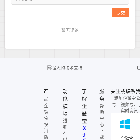
强大的技术支持
产
功
了
服
关注或联系
添加企微宝
品
能
解
务
号、视频号、
企
帮
模
企
实时资讯
微
助
块
微
宝
中
进
宝
快
心
销
关
消
下
存
于
版
载
企微宝
财