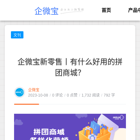
企微宝
首页
产品
文刊
企微宝新零售丨有什么好用的拼
团商城？
企微宝
2023-10-08
/
0 评论
/
0 点赞
/
1,732 阅读
/
792 字