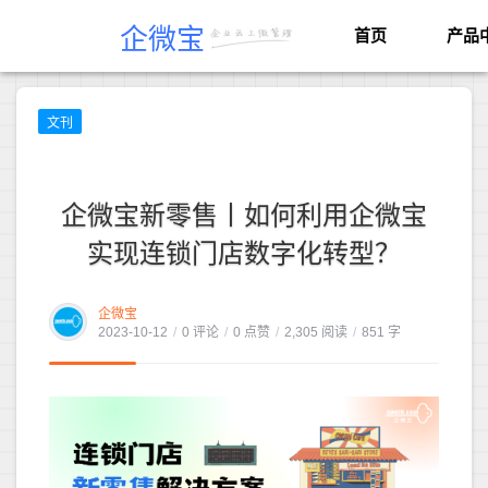
企微宝
首页
产品
文刊
企微宝新零售丨如何利用企微宝
实现连锁门店数字化转型？
企微宝
2023-10-12
/
0 评论
/
0 点赞
/
2,305 阅读
/
851 字