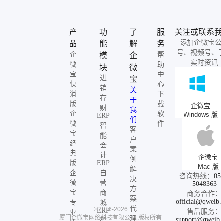
产
功
了
服
关注或联系
添加企微宝
品
能
解
务
号、视频号、
企
帮
模
企
实时资讯
微
助
块
微
宝
中
进
宝
快
心
销
关
消
下
存
于
版
载
企微宝
财
我
企
软
Windows 版
ERP
们
微
件
智
客
宝
能
户
经
会
案
典
计
企微宝
例
版
ERP
Mac 版
解
企
自
咨询热线：
05
决
微
营
5048363
方
宝
商
商务合作
案
official@qweib
专
城
代
©2016-2026
ERP
售后服务
业
厦门企微宝网络科技有限公司
版权所有
理
support@qweib
智