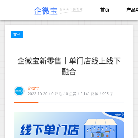
企微宝
首页
产品
文刊
企微宝新零售丨单门店线上线下
融合
企微宝
2023-10-20
/
0 评论
/
0 点赞
/
2,141 阅读
/
995 字