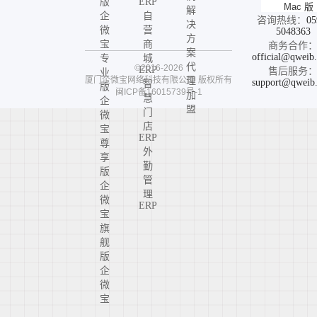
版
ERP
Mac 版
解
企
自
咨询热线：
05
决
微
营
5048363
方
宝
商
商务合作
案
official@qweib
专
城
代
©2016-2026
ERP
售后服务
业
厦门企微宝网络科技有限公司
版权所有
理
support@qweib
智
版
闽ICP备16015739号-1
加
慧
企
盟
门
微
店
宝
ERP
尊
外
享
勤
版
管
企
理
微
ERP
宝
旗
舰
版
企
微
宝
高