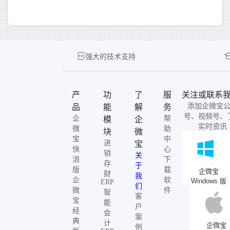
强大的技术支持
产
功
了
服
关注或联系
添加企微宝
品
能
解
务
号、视频号、
企
帮
模
企
实时资讯
微
助
块
微
宝
中
进
宝
快
心
销
关
消
下
存
于
版
载
企微宝
财
我
企
软
Windows 版
ERP
们
微
件
智
客
宝
能
户
经
会
案
典
计
企微宝
例