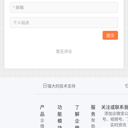
强大的技术支持
产
功
了
服
关注或联系
添加企微宝
品
能
解
务
号、视频号、
企
帮
模
企
实时资讯
微
助
块
微