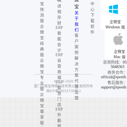
宝
中
进
宝
快
心
销
关
消
下
存
于
版
载
企微宝
财
我
企
软
Windows 版
ERP
们
微
件
智
客
宝
能
户
经
会
案
典
计
企微宝
例
版
ERP
Mac 版
解
企
自
咨询热线：
05
决
微
营
5048363
方
宝
商
商务合作
案
official@qweib
专
城
代
©2016-2026
ERP
售后服务
业
厦门企微宝网络科技有限公司
版权所有
理
support@qweib
智
版
闽ICP备16015739号-1
加
慧
企
盟
门
微
店
宝
ERP
尊
外
享
勤
版
管