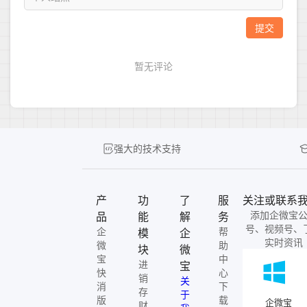
强大的技术支持
产
功
了
服
关注或联系
添加企微宝
品
能
解
务
号、视频号、
企
帮
模
企
实时资讯
微
助
块
微
宝
中
进
宝
快
心
销
关
消
下
存
于
版
载
企微宝
财