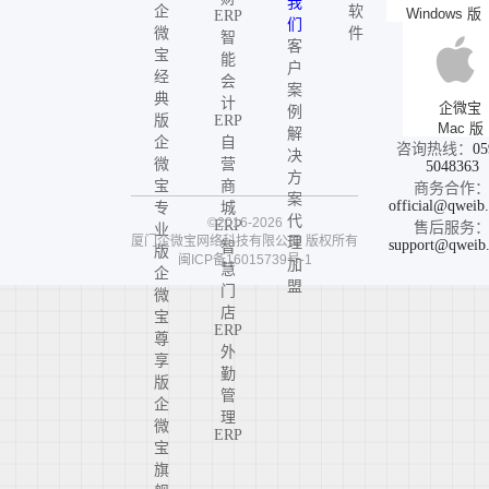
我
企
软
Windows 版
ERP
们
微
件
智
客
宝
能
户
经
会
案
典
计
企微宝
例
版
ERP
Mac 版
解
企
自
咨询热线：
05
决
微
营
5048363
方
宝
商
商务合作
案
official@qweib
专
城
代
©2016-2026
ERP
售后服务
业
厦门企微宝网络科技有限公司
版权所有
理
support@qweib
智
版
闽ICP备16015739号-1
加
慧
企
盟
门
微
店
宝
ERP
尊
外
享
勤
版
管
企
理
微
ERP
宝
旗