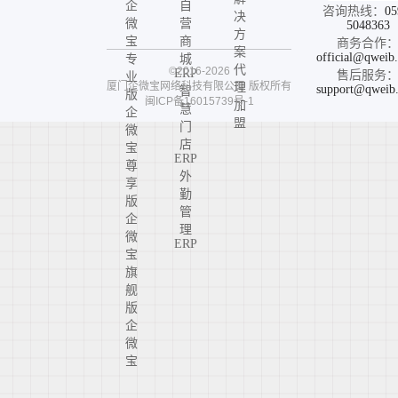
企
自
咨询热线：
05
决
微
营
5048363
方
宝
商
商务合作
案
official@qweib
专
城
代
©2016-2026
ERP
售后服务
业
厦门企微宝网络科技有限公司
版权所有
理
support@qweib
智
版
闽ICP备16015739号-1
加
慧
企
盟
门
微
店
宝
ERP
尊
外
享
勤
版
管
企
理
微
ERP
宝
旗
舰
版
企
微
宝
高
定