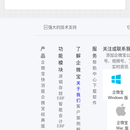
强大的技术支持
产
功
了
服
关注或联系
添加企微宝
品
能
解
务
号、视频号、
企
帮
模
企
实时资讯
微
助
块
微
宝
中
进
宝
快
心
销
关
消
下
存
于
版
载
企微宝
财
我
企
软
Windows 版
ERP
们
微
件
智
客
宝
能
户
经
会
案
典
计
企微宝
例
版
ERP
Mac 版
解