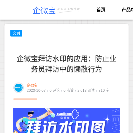
企微宝
首页
产品
文刊
企微宝拜访水印的应用：防止业
务员拜访中的懒散行为
企微宝
2023-10-07
/
0 评论
/
0 点赞
/
2,613 阅读
/
810 字