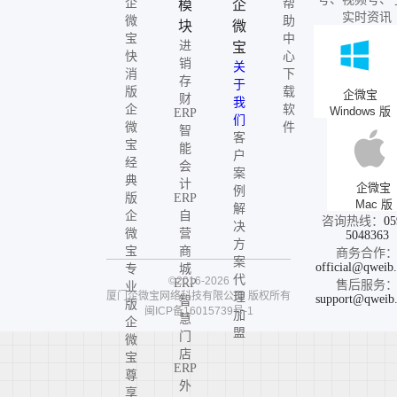
企
帮
模
企
实时资讯
微
助
块
微
宝
中
进
宝
快
心
销
关
消
下
存
于
版
载
企微宝
财
我
企
软
Windows 版
ERP
们
微
件
智
客
宝
能
户
经
会
案
典
计
企微宝
例
版
ERP
Mac 版
解
企
自
咨询热线：
05
决
微
营
5048363
方
宝
商
商务合作
案
official@qweib
专
城
代
©2016-2026
ERP
售后服务
业
厦门企微宝网络科技有限公司
版权所有
理
support@qweib
智
版
闽ICP备16015739号-1
加
慧
企
盟
门
微
店
宝
ERP
尊
外
享