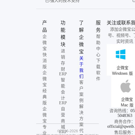
强大的技术支持
产
功
了
服
关注或联系
添加企微宝
品
能
解
务
号、视频号、
企
帮
模
企
实时资讯
微
助
块
微
宝
中
进
宝
快
心
销
关
消
下
存
于
版
载
企微宝
财
我
企
软
Windows 版
ERP
们
微
件
智
客
宝
能
户
经
会
案
典
计
企微宝
例
版
ERP
Mac 版
解
企
自
咨询热线：
05
决
微
营
5048363
方
宝
商
商务合作
案
official@qweib
专
城
代
©2016-2026
ERP
售后服务
业