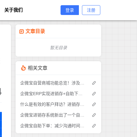
关于我们
登录
注册
文章目录
暂无目录
进
相关文章
企微宝自营商城功能总览！涉及各方面，管理精细化，帮助企业追赶销售潮流提高营业额！3
4
企微宝ERP实现进销存+自助下单的业务模式(1)
什么是有效的客户拜访？进销存业务员需要怎么做？|企微宝ERP(1)
企微宝进销存系统新出了一个自助下单的功能，有没有人试过？2
企微宝自助下单：减少沟通时间成本，提高进销存下单效率(1)