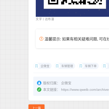
文字丨达布溜
温馨提示: 如果有相关疑难问题, 可
企微宝
车销管理
车销下单
版权归属：
企微宝
本文链接：
https://www.qweib.c
上一篇