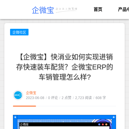
企微宝
首页
产品
企微社区
【企微宝】快消业如何实现进销
存快速装车配货？企微宝ERP的
车销管理怎么样?
企微宝
2023-06-08
/
0 评论
/
2 点赞
/
2,723 阅读
/
608 字