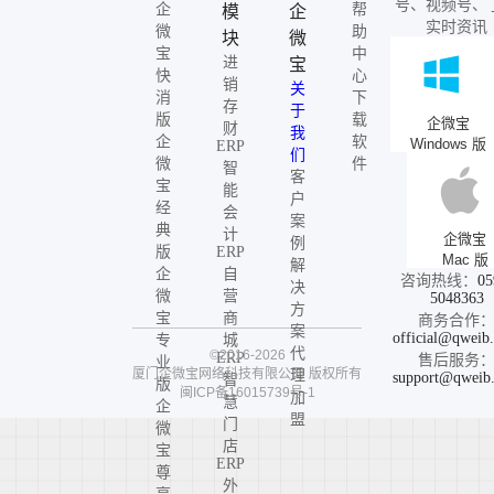
号、视频号、
企
帮
模
企
实时资讯
微
助
块
微
宝
中
进
宝
快
心
销
关
消
下
存
于
版
载
企微宝
财
我
企
软
Windows 版
ERP
们
微
件
智
客
宝
能
户
经
会
案
典
计
企微宝
例
版
ERP
Mac 版
解
企
自
咨询热线：
05
决
微
营
5048363
方
宝
商
商务合作
案
official@qweib
专
城
代
©2016-2026
ERP
售后服务
业
厦门企微宝网络科技有限公司
版权所有
理
support@qweib
智
版
闽ICP备16015739号-1
加
慧
企
盟
门
微
店
宝
ERP
尊
外