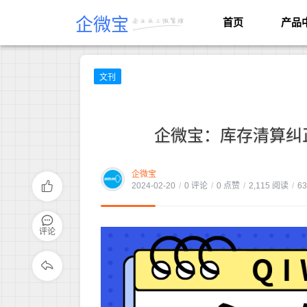
企微宝
首页
产品
文刊
企微宝：库存清算纠
企微宝
2024-02-20
/
0 评论
/
0 点赞
/
2,115 阅读
/
6
评论