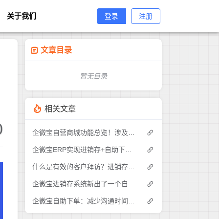
关于我们
登录
注册
文章目录
暂无目录
相关文章
0
企微宝自营商城功能总览！涉及各方面，管理精细化，帮助企业追赶销售潮流提高营业额！3
企微宝ERP实现进销存+自助下单的业务模式(1)
什么是有效的客户拜访？进销存业务员需要怎么做？|企微宝ERP(1)
企微宝进销存系统新出了一个自助下单的功能，有没有人试过？2
企微宝自助下单：减少沟通时间成本，提高进销存下单效率(1)