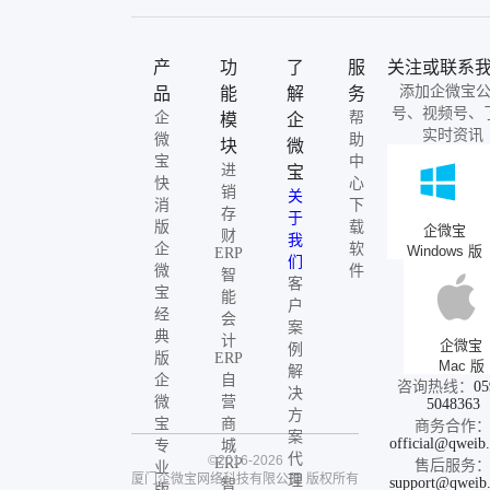
产
功
了
服
关注或联系
添加企微宝
品
能
解
务
号、视频号、
企
帮
模
企
实时资讯
微
助
块
微
宝
中
进
宝
快
心
销
关
消
下
存
于
版
载
企微宝
财
我
企
软
Windows 版
ERP
们
微
件
智
客
宝
能
户
经
会
案
典
计
企微宝
例
版
ERP
Mac 版
解
企
自
咨询热线：
05
决
微
营
5048363
方
宝
商
商务合作
案
official@qweib
专
城
代
©2016-2026
ERP
售后服务
业
厦门企微宝网络科技有限公司
版权所有
理
support@qweib
智
版