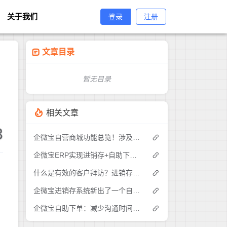
关于我们
登录
注册
文章目录
暂无目录
相关文章
3
企微宝自营商城功能总览！涉及各方面，管理精细化，帮助企业追赶销售潮流提高营业额！3
企微宝ERP实现进销存+自助下单的业务模式(1)
什么是有效的客户拜访？进销存业务员需要怎么做？|企微宝ERP(1)
企微宝进销存系统新出了一个自助下单的功能，有没有人试过？2
企微宝自助下单：减少沟通时间成本，提高进销存下单效率(1)