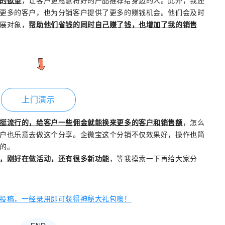
的欲望
，让客户更愿意将好的产品推荐给身边的人。此外，我还
更多的客户，也为分销客户提供了更多的赚钱机会。他们会及时
展对象，
帮助他们省钱的同时自己赚了钱，也增加了我的销售
上门演示
挺流行的，给客户一些佣金就能换来更多的客户和销售额
，怎么
户也乐意去做这个分享。企微宝这个分销不仅效果好，操作也简
的。
，刚好在做活动，还有很多新功能
，等我摸索一下再给大家分
投稿，一经录用即可获得神秘大礼包噢！