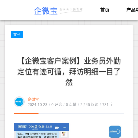
企微宝
首页
产品
文刊
【企微宝客户案例】业务员外勤
定位有迹可循，拜访明细一目了
然
企微宝
2024-10-23
/
0 评论
/
0 点赞
/
2,246 阅读
/
731 字