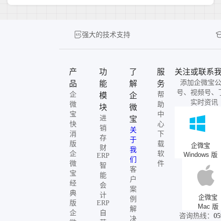
强大的技术支持
产
功
了
服
关注或联系
添加企微宝
品
能
解
务
号、视频号、
企
帮
模
企
实时资讯
微
助
块
微
宝
中
进
宝
快
心
销
关
消
下
存
于
版
载
企微宝
财
我
企
软
Windows 版
ERP
们
微
件
智
客
宝
能
户
经
会
案
典
计
企微宝
例
版
ERP
Mac 版
解
企
自
咨询热线：
05
决