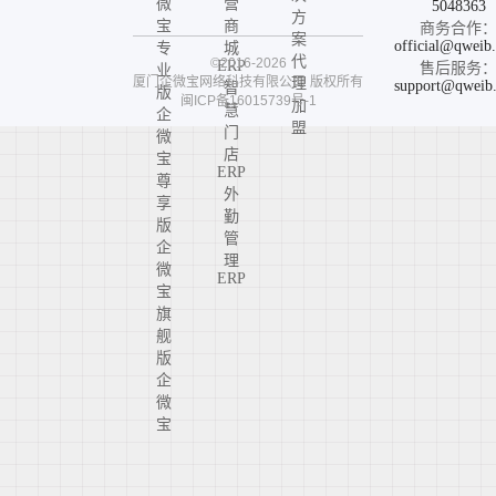
微
营
5048363
方
宝
商
商务合作
案
official@qweib
专
城
代
©2016-2026
ERP
售后服务
业
厦门企微宝网络科技有限公司
版权所有
理
support@qweib
智
版
闽ICP备16015739号-1
加
慧
企
盟
门
微
店
宝
ERP
尊
外
享
勤
版
管
企
理
微
ERP
宝
旗
舰
版
企
微
宝
高
定
版