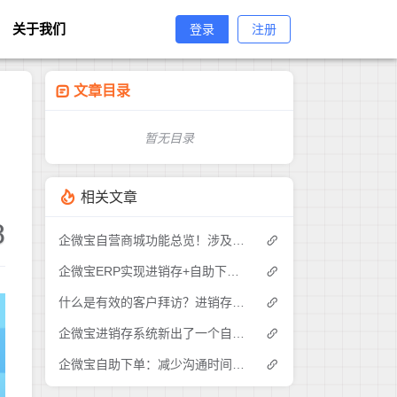
关于我们
登录
注册
文章目录
暂无目录
相关文章
8
企微宝自营商城功能总览！涉及各方面，管理精细化，帮助企业追赶销售潮流提高营业额！3
企微宝ERP实现进销存+自助下单的业务模式(1)
什么是有效的客户拜访？进销存业务员需要怎么做？|企微宝ERP(1)
企微宝进销存系统新出了一个自助下单的功能，有没有人试过？2
企微宝自助下单：减少沟通时间成本，提高进销存下单效率(1)