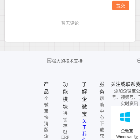
强大的技术支持
产
功
了
服
关注或联系
添加企微宝
品
能
解
务
号、视频号、
企
帮
模
企
实时资讯
微
助
块
微
宝
中
进
宝
快
心
销
关
消
下
存
于
版
载
企微宝
财
我
企
软
Windows 版
ERP
们