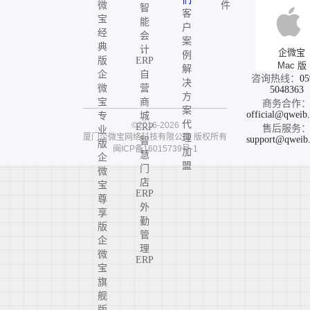
微
件
智
客
宝
能
户
经
会
案
典
计
企微宝
例
版
ERP
Mac 版
解
企
自
咨询热线：
05
决
微
营
5048363
方
宝
商
商务合作
案
official@qweib
专
城
代
©2016-2026
ERP
售后服务
业
厦门企微宝网络科技有限公司
版权所有
理
support@qweib
智
版
闽ICP备16015739号-1
加
慧
企
盟
门
微
店
宝
ERP
尊
外
享
勤
版
管
企
理
微
ERP
宝
旗
舰
版