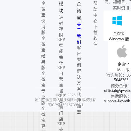
号、视频号、
企
帮
模
企
实时资讯
微
助
块
微
宝
中
进
宝
快
心
销
关
消
下
存
于
版
载
企微宝
财
我
企
软
Windows 版
ERP
们
微
件
智
客
宝
能
户
经
会
案
典
计
企微宝
例
版
ERP
Mac 版
解
企
自
咨询热线：
05
决
微
营
5048363
方
宝
商
商务合作
案
official@qweib
专
城
代
©2016-2026
ERP
售后服务
业
厦门企微宝网络科技有限公司
版权所有
理
support@qweib
智
版
闽ICP备16015739号-1
加
慧
企
盟
门
微
店
宝
ERP
尊
外