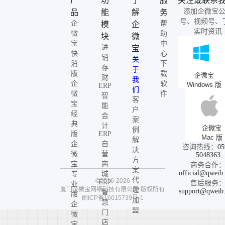
产
功
了
服
关注或联系
添加企微宝
品
能
解
务
号、视频号、
企
帮
模
企
实时资讯
微
助
块
微
宝
中
进
宝
快
心
销
关
消
下
存
于
版
载
企微宝
财
我
企
软
Windows 版
ERP
们
微
件
智
客
宝
能
户
经
会
案
典
计
企微宝
例
版
ERP
Mac 版
解
企
自
咨询热线：
05
决
微
营
5048363
方
宝
商
商务合作
案
official@qweib
专
城
代
©2016-2026
ERP
售后服务
业
厦门企微宝网络科技有限公司
版权所有
理
support@qweib
智
版
闽ICP备16015739号-1
加
慧
企
盟
门
微
店
宝