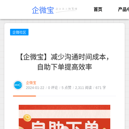
企微宝
首页
产品
企微社区
【企微宝】减少沟通时间成本，
自助下单提高效率
企微宝
2024-01-22
/
0 评论
/
5 点赞
/
2,311 阅读
/
671 字