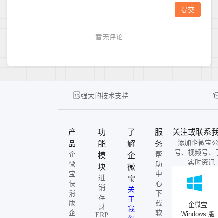
强大的技术支持
产
功
了
服
关注或联系
添加企微宝
品
能
解
务
号、视频号、
企
帮
模
企
实时资讯
微
助
块
微
宝
中
进
宝
快
心
销
关
消
下
存
于
版
载
企微宝
财
我
企
软
Windows 版
ERP