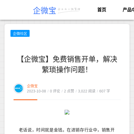
企微宝
首页
产品
企微社区
【企微宝】免费销售开单，解决
繁琐操作问题！
企微宝
2023-10-08
/
0 评论
/
2 点赞
/
3,022 阅读
/
607 字
老话说，时间就是金钱。在进销存行业中，销售开