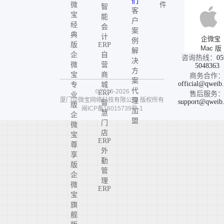
们
微
件
智
客
宝
能
户
经
会
案
典
计
企微宝
例
版
ERP
Mac 版
解
企
自
咨询热线：
05
决
微
营
5048363
方
宝
商
商务合作
案
official@qweib
专
城
代
©2016-2026
ERP
售后服务
业
厦门企微宝网络科技有限公司
版权所有
理
support@qweib
智
版
闽ICP备16015739号-1
加
慧
企
盟
门
微
店
宝
ERP
尊
外
享
勤
版
管
企
理
微
ERP
宝
旗
舰