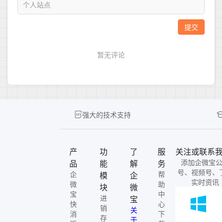
强大的技术支持
产
功
了
服
关注或联系
添加企微宝
品
能
解
务
号、视频号、
企
帮
模
企
实时资讯
微
助
块
微
宝
中
进
宝
快
心
销
关
消
下
存
于