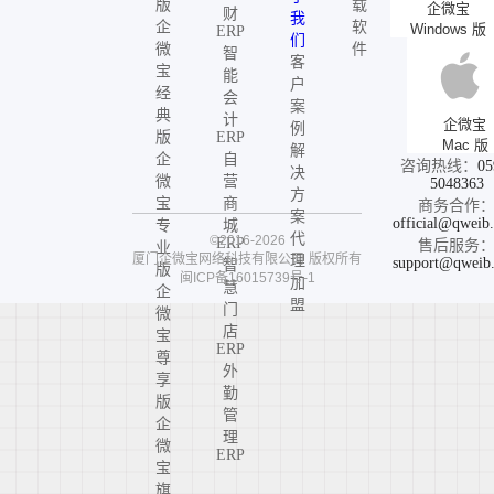
版
载
企微宝
财
我
企
软
Windows 版
ERP
们
微
件
智
客
宝
能
户
经
会
案
典
计
企微宝
例
版
ERP
Mac 版
解
企
自
咨询热线：
05
决
微
营
5048363
方
宝
商
商务合作
案
official@qweib
专
城
代
©2016-2026
ERP
售后服务
业
厦门企微宝网络科技有限公司
版权所有
理
support@qweib
智
版
闽ICP备16015739号-1
加
慧
企
盟
门
微
店
宝
ERP
尊
外
享
勤
版
管
企
理
微
ERP
宝
旗