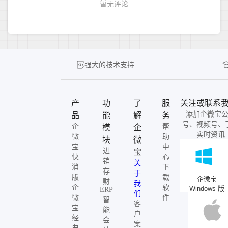
强大的技术支持
产
功
了
服
关注或联系
添加企微宝
品
能
解
务
号、视频号、
企
帮
模
企
实时资讯
微
助
块
微
宝
中
进
宝
快
心
销
关
消
下
存
于
版
载
企微宝
财
我
企
软
Windows 版
ERP
们
微
件
智
客
宝
能
户
经
会
案