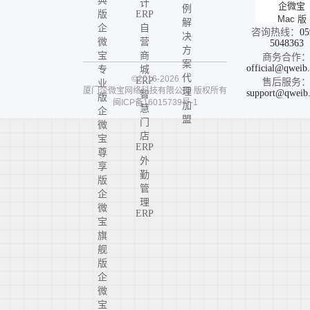
典
计
企微宝
例
版
ERP
Mac 版
解
企
自
咨询热线：
05
决
微
营
5048363
方
宝
商
商务合作
案
official@qweib
专
城
代
©2016-2026
ERP
售后服务
业
厦门企微宝网络科技有限公司
版权所有
理
support@qweib
智
版
闽ICP备16015739号-1
加
慧
企
盟
门
微
店
宝
ERP
尊
外
享
勤
版
管
企
理
微
ERP
宝
旗
舰
版
企
微
宝