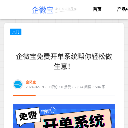
企微宝
首页
产品
文刊
企微宝免费开单系统帮你轻松做
生意！
企微宝
2024-02-19
/
0 评论
/
0 点赞
/
2,374 阅读
/
584 字