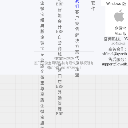
我
企
软
Windows 版
ERP
们
微
件
智
客
宝
能
户
经
会
案
典
计
企微宝
例
版
ERP
Mac 版
解
企
自
咨询热线：
05
决
微
营
5048363
方
宝
商
商务合作
案
official@qweib
专
城
代
©2016-2026
ERP
售后服务
业
厦门企微宝网络科技有限公司
版权所有
理
support@qweib
智
版
闽ICP备16015739号-1
加
慧
企
盟
门
微
店
宝
ERP
尊
外
享
勤
版
管
企
理
微
ERP
宝
旗