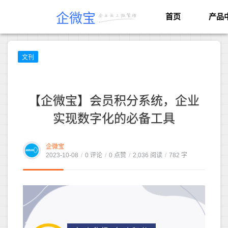
企微宝
首页
产品
文刊
【企微宝】会员积分系统，企业
实现数字化的必备工具
企微宝
2023-10-08
/
0 评论
/
0 点赞
/
2,036 阅读
/
782 字