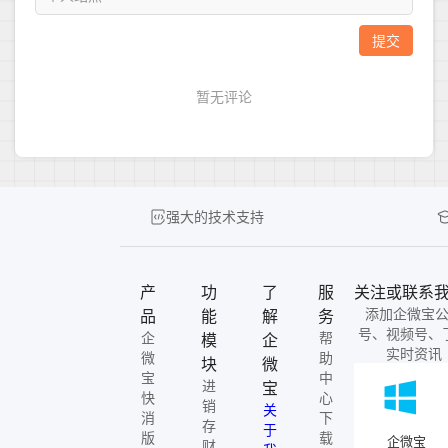
强大的技术支持
产
功
了
服
关注或联系
添加企微宝
品
能
解
务
号、视频号、
企
帮
模
企
实时资讯
微
助
块
微
宝
中
进
宝
快
心
销
关
消
下
存
于
版
载
企微宝
财