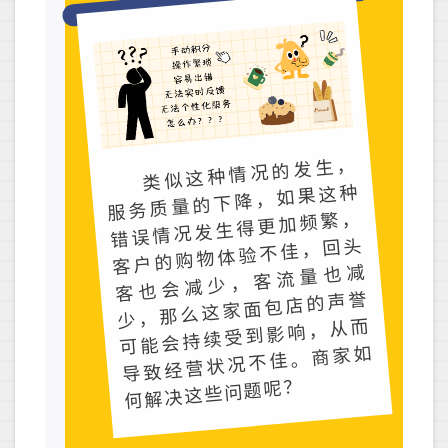
类似这种情况的发生，
客
也
会
减
少
，
客
流
量
服务质量的下降，如果这种
错误情况发生得更加频繁，
客户的购物体验不佳，回头
也减
少，那么这家面包店的声誉
可能会持续受到影响，从而
导致经营状况不佳。商家如
何解决这些问题呢？