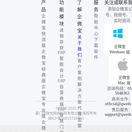
产
功
了
服
关注或联系
添加企微宝
品
能
解
务
号、视频号、
企
帮
模
企
实时资讯
微
助
块
微
宝
中
进
宝
快
心
销
关
消
下
存
于
版
载
企微宝
财
我
企
软
Windows 版
ERP
们
微
件
智
客
宝
能
户
经
会
案
典
计
企微宝
例
版
ERP
Mac 版
解
企
自
咨询热线：
05
决
微
营
5048363
方
宝
商
商务合作
案
official@qweib
专
城
代
©2016-2026
ERP
售后服务
业
厦门企微宝网络科技有限公司
版权所有
理
support@qweib
智
版
闽ICP备16015739号-1
加
慧
企
盟
门
微