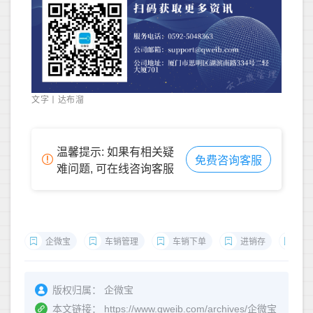
文字丨达布溜
温馨提示: 如果有相关疑
免费咨询客服
难问题, 可在线咨询客服
企微宝
车销管理
车销下单
进销存
车
版权归属：
企微宝
本文链接：
https://www.qweib.com/archives/企微宝