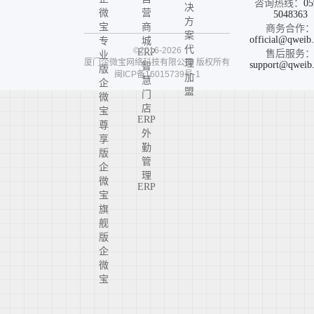
咨询热线：
05
决
微
营
5048363
方
宝
商
商务合作
案
official@qweib
专
城
代
©2016-2026
ERP
售后服务
业
厦门企微宝网络科技有限公司
版权所有
理
support@qweib
智
版
闽ICP备16015739号-1
加
慧
企
盟
门
微
店
宝
ERP
尊
外
享
勤
版
管
企
理
微
ERP
宝
旗
舰
版
企
微
宝
高
定