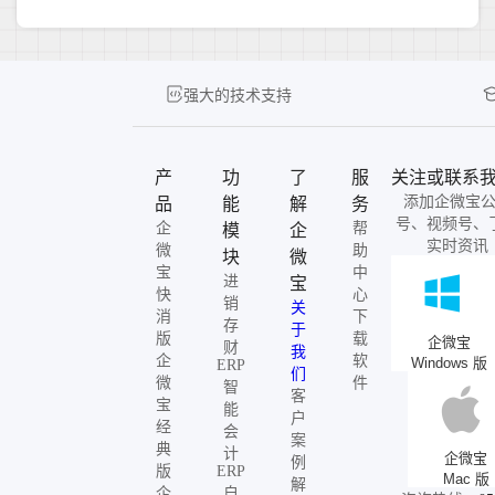
强大的技术支持
产
功
了
服
关注或联系
添加企微宝
品
能
解
务
号、视频号、
企
帮
模
企
实时资讯
微
助
块
微
宝
中
进
宝
快
心
销
关
消
下
存
于
版
载
企微宝
财
我
企
软
Windows 版
ERP
们
微
件
智
客
宝
能
户
经
会
案
典
计
企微宝
例
版
ERP
Mac 版
解
企
自