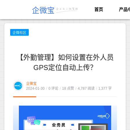
企微宝
首页
产品
企微社区
【外勤管理】如何设置在外人员
GPS定位自动上传？
企微宝
2024-01-30
/
0 评论
/
18 点赞
/
4,787 阅读
/
1,377 字