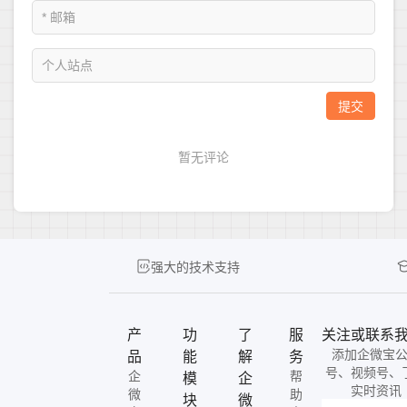
强大的技术支持
产
功
了
服
关注或联系
添加企微宝
品
能
解
务
号、视频号、
企
帮
模
企
实时资讯
微
助
块
微