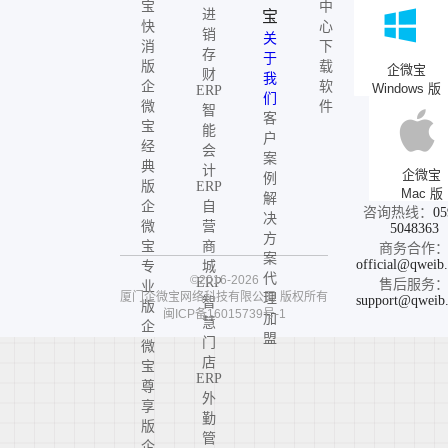
宝
中
进
宝
快
心
销
关
消
下
存
于
版
载
企微宝
财
我
企
软
Windows 版
ERP
们
微
件
智
客
宝
能
户
经
会
案
典
计
企微宝
例
版
ERP
Mac 版
解
企
自
咨询热线：
05
决
微
营
5048363
方
宝
商
商务合作
案
official@qweib
专
城
代
©2016-2026
ERP
售后服务
业
厦门企微宝网络科技有限公司
版权所有
理
support@qweib
智
版
闽ICP备16015739号-1
加
慧
企
盟
门
微
店
宝
ERP
尊
外
享
勤
版
管
企