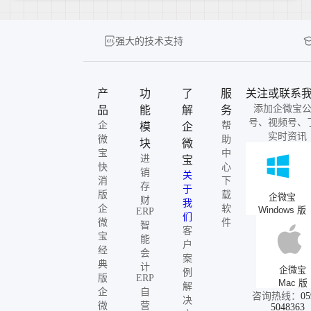
强大的技术支持
产
功
了
服
关注或联系
添加企微宝
品
能
解
务
号、视频号、
企
帮
模
企
实时资讯
微
助
块
微
宝
中
进
宝
快
心
销
关
消
下
存
于
版
载
企微宝
财
我
企
软
Windows 版
ERP
们
微
件
智
客
宝
能
户
经
会
案
典
计
企微宝
例
版
ERP
Mac 版
解
企
自
咨询热线：
05
决
微
营
5048363