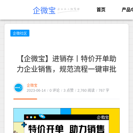
企微宝
首页
产品
企微社区
【企微宝】进销存丨特价开单助
力企业销售，规范流程一键审批
企微宝
2023-06-14
/
0 评论
/
3 点赞
/
2,760 阅读
/
767 字