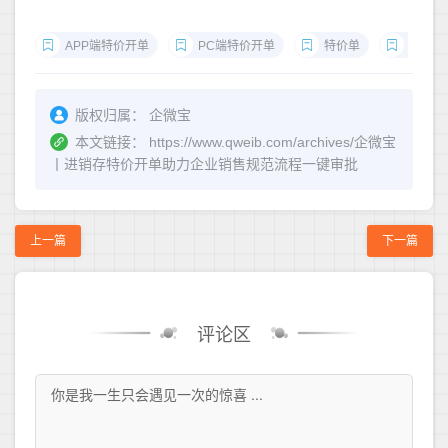
APP端特价开单
PC端特价开单
特价单
审批流
版权归属：
企微宝
本文链接：
https://www.qweib.com/archives/企微宝
丨进销存特价开单助力企业销售规范流程一键审批
上一篇
下一篇
评论区