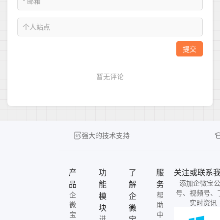
强大的技术支持
产
功
了
服
关注或联系
添加企微宝
品
能
解
务
号、视频号、
企
帮
模
企
实时资讯
微
助
块
微
宝
中
进
宝