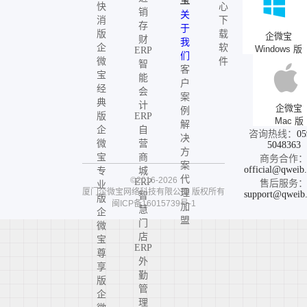
快
心
销
关
消
下
存
于
版
载
企微宝
财
我
企
软
Windows 版
ERP
们
微
件
智
客
宝
能
户
经
会
案
典
计
企微宝
例
版
ERP
Mac 版
解
企
自
咨询热线：
05
决
微
营
5048363
方
宝
商
商务合作
案
official@qweib
专
城
代
©2016-2026
ERP
售后服务
业
厦门企微宝网络科技有限公司
版权所有
理
support@qweib
智
版
闽ICP备16015739号-1
加
慧
企
盟
门
微
店
宝
ERP
尊
外
享
勤
版
管
企
理