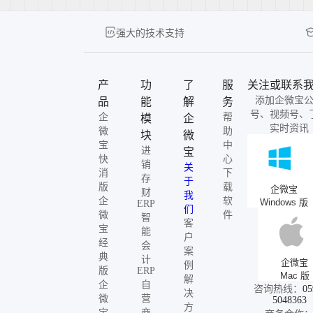
强大的技术支持
产
功
了
服
关注或联系
添加企微宝
品
能
解
务
号、视频号、
企
帮
模
企
实时资讯
微
助
块
微
宝
中
进
宝
快
心
销
关
消
下
存
于
版
载
企微宝
财
我
企
软
Windows 版
ERP
们
微
件
智
客
宝
能
户
经
会
案
典
计
企微宝
例
版
ERP
Mac 版
解
企
自
咨询热线：
05
决
微
营
5048363
方
宝
商