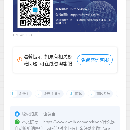
PM-42.153
温馨提示: 如果有相关疑
免费咨询客服
难问题, 可在线咨询客服
企微宝
企微宝推文
商城
商城系统
企
版权归属：
企微宝
本文链接：
https://www.qweib.com/archives/什么是
自动拆单销售单自动拆单对企业有什么好处企微宝erp