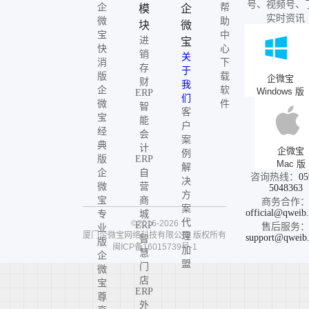
号、视频号、
企
帮
模
企
实时资讯
微
助
块
微
宝
中
进
宝
快
心
销
关
消
下
存
于
版
载
企微宝
财
我
企
软
Windows 版
ERP
们
微
件
智
客
宝
能
户
经
会
案
典
计
企微宝
例
版
ERP
Mac 版
解
企
自
咨询热线：
05
决
微
营
5048363
方
宝
商
商务合作
案
official@qweib
专
城
代
©2016-2026
ERP
售后服务
业
厦门企微宝网络科技有限公司
版权所有
理
support@qweib
智
版
闽ICP备16015739号-1
加
慧
企
盟
门
微
店
宝
ERP
尊
外