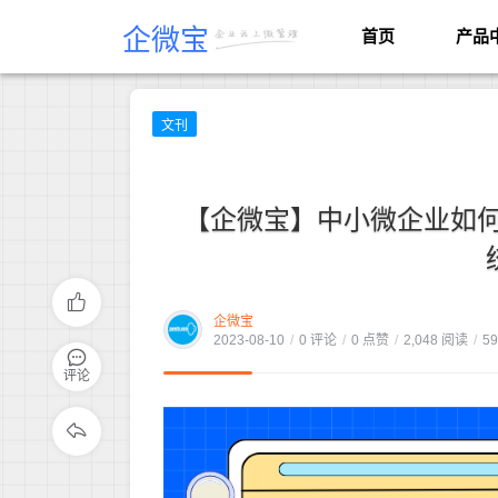
企微宝
首页
产品
文刊
【企微宝】中小微企业如
企微宝
2023-08-10
/
0 评论
/
0 点赞
/
2,048 阅读
/
5
评论