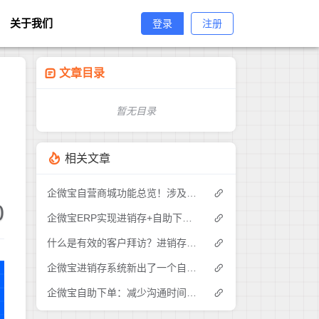
关于我们
登录
注册
文章目录
暂无目录
相关文章
企微宝自营商城功能总览！涉及各方面，管理精细化，帮助企业追赶销售潮流提高营业额！3
0
企微宝ERP实现进销存+自助下单的业务模式(1)
什么是有效的客户拜访？进销存业务员需要怎么做？|企微宝ERP(1)
企微宝进销存系统新出了一个自助下单的功能，有没有人试过？2
企微宝自助下单：减少沟通时间成本，提高进销存下单效率(1)