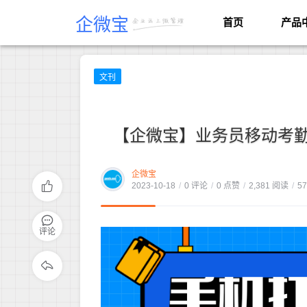
企微宝
首页
产品
文刊
【企微宝】业务员移动考
企微宝
2023-10-18
/
0 评论
/
0 点赞
/
2,381 阅读
/
5
评论