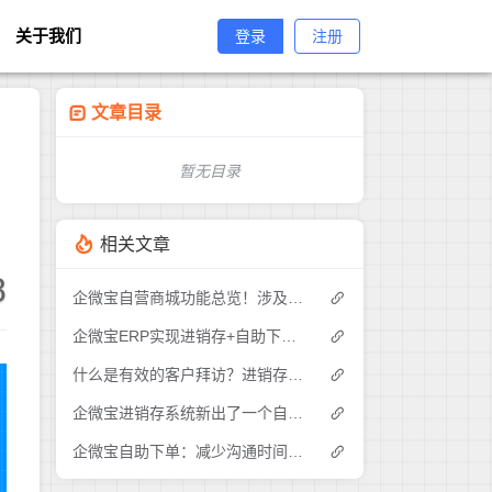
关于我们
登录
注册
文章目录
暂无目录
相关文章
8
企微宝自营商城功能总览！涉及各方面，管理精细化，帮助企业追赶销售潮流提高营业额！3
企微宝ERP实现进销存+自助下单的业务模式(1)
什么是有效的客户拜访？进销存业务员需要怎么做？|企微宝ERP(1)
企微宝进销存系统新出了一个自助下单的功能，有没有人试过？2
企微宝自助下单：减少沟通时间成本，提高进销存下单效率(1)